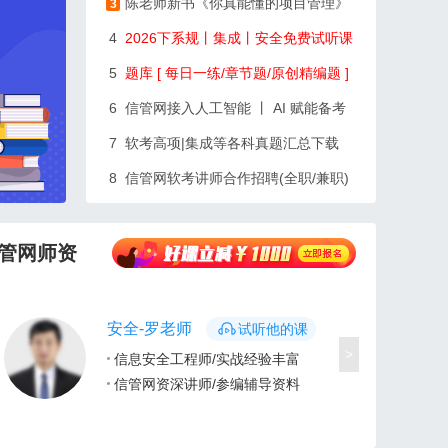
陈老师新书《你真能懂的项目管理》
3
4
2026下系规丨集成丨安全免费试听课
5
题库 [ 每日一练/章节题/原创精编题 ]
6
信管网接入人工智能 丨 AI 赋能备考
7
软考高项|集成等各科真题汇总下载
8
信管网软考讲师合作招聘(全职/兼职)
管网师资
安全-罗老师
试听他的课
>
信息安全工程师/实战经验丰富
信管网资深讲师/参编辅导资料