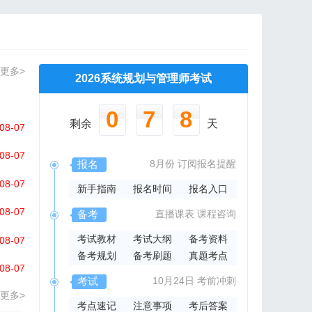
更多>
2026系统规划与管理师考试
0
7
8
剩余
天
08-07
08-07
报名
8月份
订阅报名提醒
08-07
新手指南
报名时间
报名入口
08-07
备考
直播课表
课程咨询
考试教材
考试大纲
备考资料
08-07
备考规划
备考刷题
真题考点
08-07
考试
10月24日
考前冲刺
更多>
考点速记
注意事项
考后答案