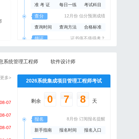
准 考 证
每日一练
考试科目
2026年系规内部辅导资料
查分
12月份
估分预测成绩
部
报班免费邮寄辅导资料
查询时间
查询方法
合格标准
信管网精心组编资料集
领证
证书值不值得考？
领取时间
证书样本
证书查询
息系统管理工程师
软件设计师
更多>
2026系统集成项目管理工程师考试
0
7
8
剩余
天
08-07
08-07
报名
8月份
订阅报名提醒
08-07
新手指南
报名时间
报名入口