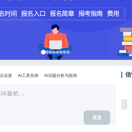
程师
计师
信
论点论述
AI工具实例
AI试题分析与批阅
<
发送