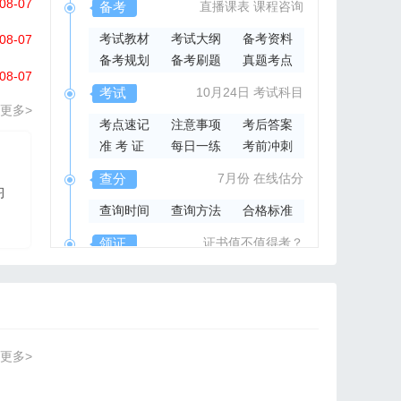
08-07
备考
直播课表
课程咨询
考试教材
考试大纲
备考资料
08-07
备考规划
备考刷题
真题考点
08-07
考试
10月24日
考试科目
更多>
考点速记
注意事项
考后答案
准 考 证
每日一练
考前冲刺
2026年集成官方指导书
查分
7月份
在线估分
习
2026系统集成项目管
查询时间
查询方法
合格标准
理工程师官方指导教材
领证
证书值不值得考？
领取时间
证书样本
证书查询
更多>